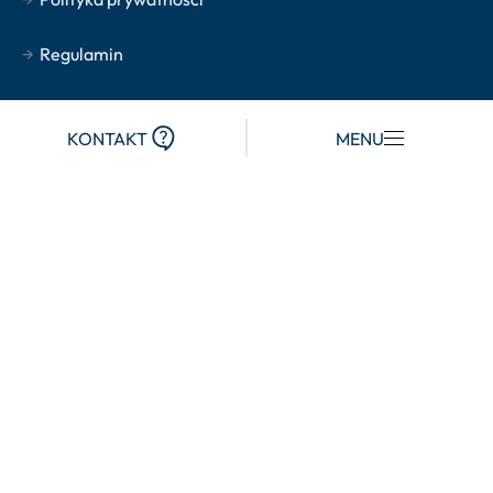
Kontakt
Regulamin
EN
DE
PL
NASZE OBIEKTY
KONTAKT
MENU
apartpark.pl
Udogodnienia
balticpark.pl
Prysznic/WC
reginamaris.pl
Wanna
trzy-korony.pl
Pościel
NAJNOWSZE ARTYKUŁY BLOGOWE
Ręczniki
Wyspa Uznam – Wycieczka do Świnoujścia (i nie tylko) z
Międzyzdrojów
Łóżko podróżne/dziecięce